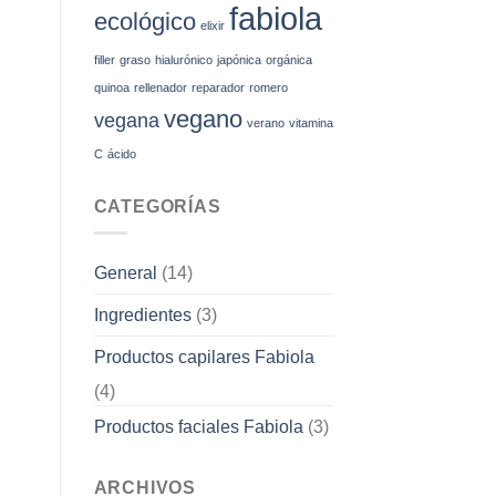
natural
fabiola
ecológico
￼
elixir
filler
graso
hialurónico
japónica
orgánica
quinoa
rellenador
reparador
romero
vegano
vegana
verano
vitamina
C
ácido
CATEGORÍAS
General
(14)
Ingredientes
(3)
Productos capilares Fabiola
(4)
Productos faciales Fabiola
(3)
ARCHIVOS