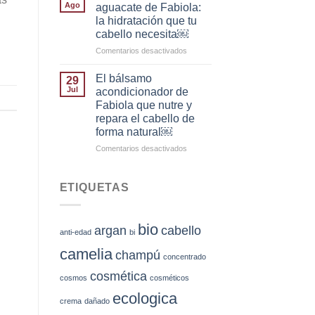
coco
Ago
aguacate de Fabiola:
de
de
la hidratación que tu
poros
Fabiola:
cabello necesita￼
de
nutre
Fabiola
tu
en
Comentarios desactivados
cabello
Champú
en
ecológico
El bálsamo
29
profundidad
aguacate
Jul
acondicionador de
y
de
Fabiola que nutre y
di
Fabiola:
repara el cabello de
adiós
la
forma natural￼
al
hidratación
pelo
que
en
Comentarios desactivados
seco
tu
El
y
cabello
bálsamo
apagado
necesita
acondicionador
ETIQUETAS
￼
de
Fabiola
que
bio
argan
cabello
nutre
anti-edad
bi
y
camelia
champú
repara
concentrado
el
cosmética
cosmos
cosméticos
cabello
de
ecologica
crema
dañado
forma