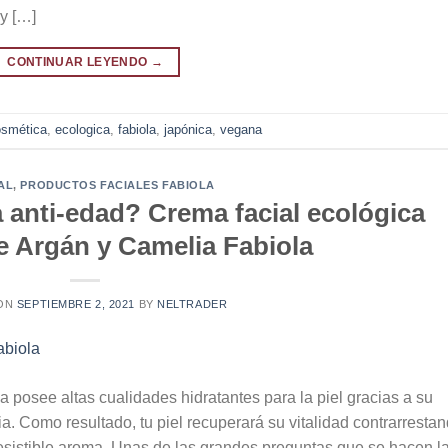
y […]
CONTINUAR LEYENDO
→
osmética
,
ecologica
,
fabiola
,
japónica
,
vegana
AL
,
PRODUCTOS FACIALES FABIOLA
 anti-edad? Crema facial ecológica
e Argán y Camelia Fabiola
 ON
SEPTIEMBRE 2, 2021
BY
NELTRADER
a posee altas cualidades hidratantes para la piel gracias a su
. Como resultado, tu piel recuperará su vitalidad contrarresta
resistible aroma. Unas de las grandes preguntas que se hacen l