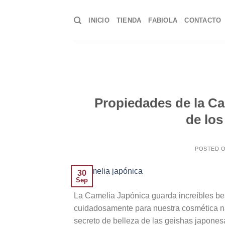
Saltar
al
INICIO
TIENDA
FABIOLA
CONTACTO
contenido
Propiedades de la Cam
de los
POSTED 
30
Sep
La Camelia Japónica guarda increíbles ben
cuidadosamente para nuestra cosmética nat
secreto de belleza de las geishas japonesa