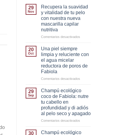
Recupera la suavidad
29
Nov
y vitalidad de tu pelo
con nuestra nueva
mascarilla capilar
nutritiva
en
Comentarios desactivados
Recupera
la
Una piel siempre
20
suavidad
Oct
limpia y reluciente con
y
el agua micelar
vitalidad
reductora de poros de
de
Fabiola
tu
pelo
en
Comentarios desactivados
con
Una
nuestra
piel
Champú ecológico
29
nueva
siempre
Sep
coco de Fabiola: nutre
mascarilla
limpia
tu cabello en
capilar
y
profundidad y di adiós
nutritiva
reluciente
al pelo seco y apagado
con
el
en
Comentarios desactivados
agua
Champú
ndo
micelar
ecológico
Champú ecológico
30
as
reductora