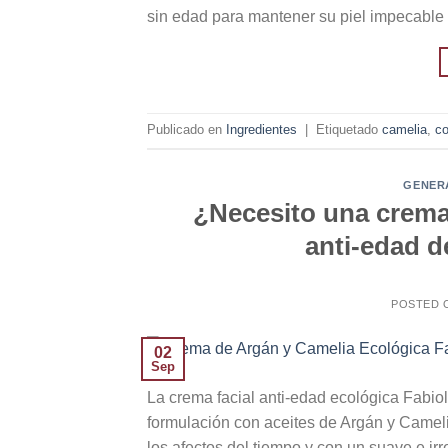
sin edad para mantener su piel impecable 
Publicado en
Ingredientes
|
Etiquetado
camelia
,
c
GENER
¿Necesito una crema
anti-edad d
POSTED
02
Sep
La crema facial anti-edad ecológica Fabiol
formulación con aceites de Argán y Camelia
los afectos del tiempo y con un suave e ir