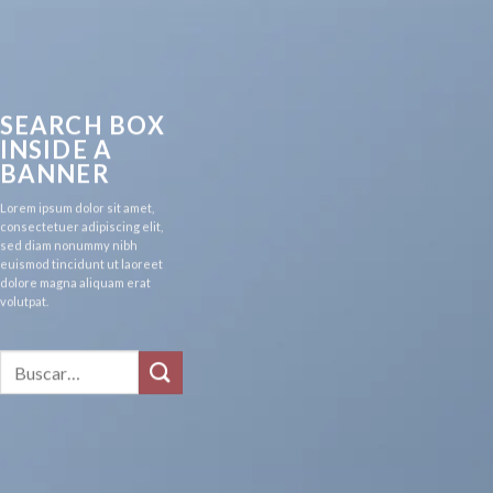
SEARCH BOX
INSIDE A
BANNER
Lorem ipsum dolor sit amet,
consectetuer adipiscing elit,
sed diam nonummy nibh
euismod tincidunt ut laoreet
dolore magna aliquam erat
volutpat.
Buscar
por: