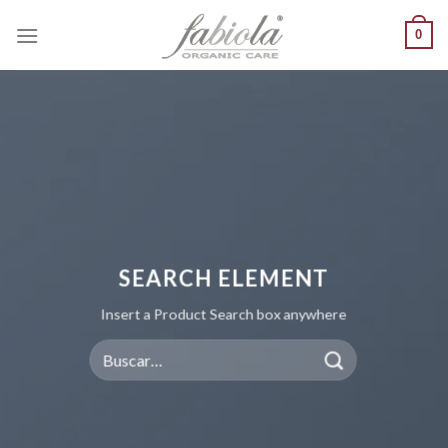
Saltar
0
al
contenido
SEARCH ELEMENT
Insert a Product Search box anywhere
Buscar
por: